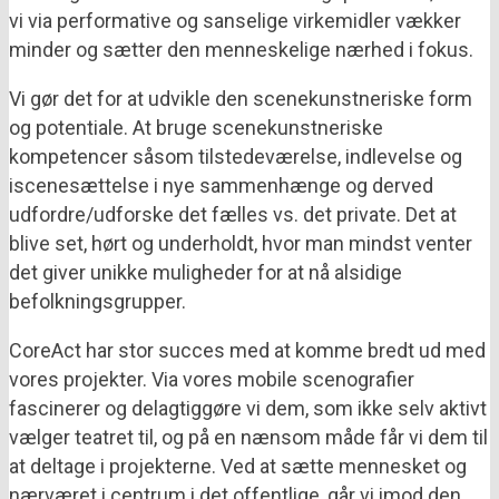
vi via performative og sanselige virkemidler vækker
minder og sætter den menneskelige nærhed i fokus.
Vi gør det for at udvikle den scenekunstneriske form
og potentiale. At bruge scenekunstneriske
kompetencer såsom tilstedeværelse, indlevelse og
iscenesættelse i nye sammenhænge og derved
udfordre/udforske det fælles vs. det private. Det at
blive set, hørt og underholdt, hvor man mindst venter
det giver unikke muligheder for at nå alsidige
befolkningsgrupper.
CoreAct har stor succes med at komme bredt ud med
vores projekter. Via vores mobile scenografier
fascinerer og delagtiggøre vi dem, som ikke selv aktivt
vælger teatret til, og på en nænsom måde får vi dem til
at deltage i projekterne. Ved at sætte mennesket og
nærværet i centrum i det offentlige, går vi imod den