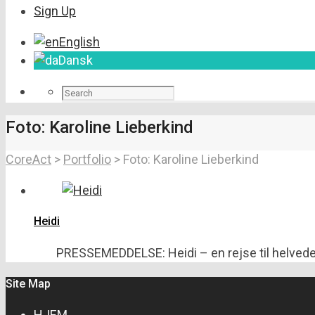
Sign Up
English
Dansk
Foto: Karoline Lieberkind
CoreAct
>
Portfolio
>
Foto: Karoline Lieberkind
Heidi
PRESSEMEDDELSE: Heidi – en rejse til helvede m
Site Map
HJEM